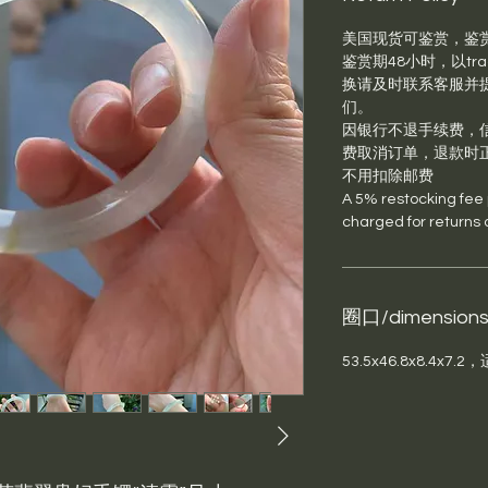
美国现货可鉴赏，鉴
鉴赏期48小时，以trac
换请及时联系客服并提供退
们。
因银行不退手续费，信
费取消订单，退款时
不用扣除邮费
A 5% restocking fee pl
charged for returns 
圈口/dimension
53.5x46.8x8.4x7