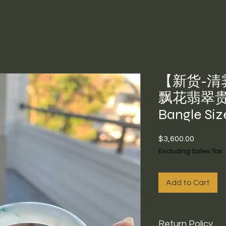
【新货-清霁
飘花翡翠贵妃
Bangle Siz
Price
$3,600.00
Excluding Sales Tax
Add to Cart
Return Policy