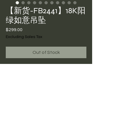
【新货-FB2441】18K阳
绿如意吊坠
Price
$299.00
Excluding Sales Tax
Out of Stock
【全新美国现货】18K阳绿如意吊
坠，编号FB-2441，裸石
20x13.4x3.8，整体25。正阳绿色，
打灯碎棉线可忽略。全新美国现货
包邮带证书$299。美国现货可鉴
赏，鉴赏比例5%
Return Policy