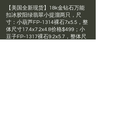
【美国全新现货】18k金钻石万能
扣冰胶阳绿翡翠小提溜两只，尺
寸：小葫芦FP-1314裸石7x5.5，整
体尺寸17.4x7.2x4.8价格$499；小
豆子FP-1317裸石9.2x5.7，整体尺
寸20x7.6x5.7价格$550；这两只都
是顶级品质的缅甸料小精品，包括
两颗顶珠，都是冰种胶底正阳绿的
料子，葫芦的颜色还要更好一点，
这种种水和颜色如果稍微大点都是
高攀不起的价格，我们做了万能扣
的小精品款式，方便大家扣在手
链、锁骨链、珠子链等其他首饰
上，作为点睛之笔，麻雀虽小，品
质极好！18k金钻石镶嵌有封底。
全新现货带证书无明显纹裂瑕疵。
美国现货可鉴赏，鉴赏比例5%