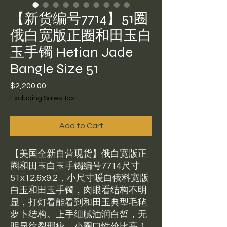
【新货编号7714】51圈
俄白宽版正圈和田玉白
玉手镯 Hetian Jade
Bangle Size 51
Price
$2,200.00
Excluding Sales Tax
Add to Cart
【美国全新自营现货】俄白宽版正
圈和田玉白玉手镯编号7714尺寸
51x12.6x9.2，小尺寸暖白俄料宽版
白玉和田玉手镯，肉眼看结构不明
显，打灯看能看到和田玉典型毛毡
萝卜结构。上手细腻油润白皙，无
明显纹裂瑕疵，小圈口性价比高！