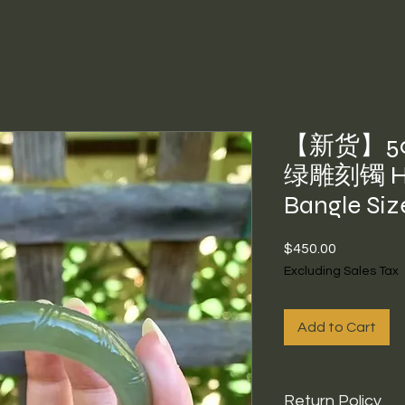
【新货】5
绿雕刻镯 He
Bangle Siz
Price
$450.00
Excluding Sales Tax
Add to Cart
Return Policy