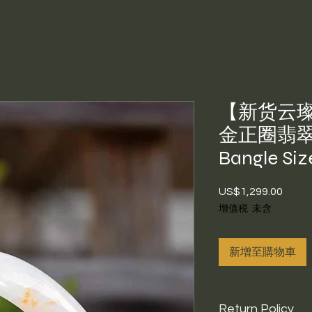
【新货云璨
金正圈翡翠手
Bangle Siz
US$1,299.00
價
格
增值税 未含
新增至購物車
Return Policy