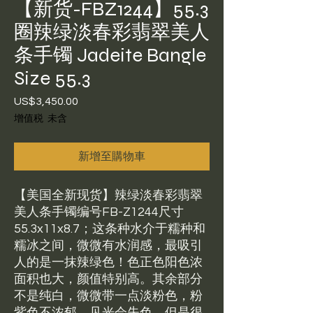
【新货-FBZ1244】55.3
圈辣绿淡春彩翡翠美人
条手镯 Jadeite Bangle
Size 55.3
US$3,450.00
價
格
增值税 未含
新增至購物車
【美国全新现货】辣绿淡春彩翡翠
美人条手镯编号FB-Z1244尺寸
55.3x11x8.7；这条种水介于糯种和
糯冰之间，微微有水润感，最吸引
人的是一抹辣绿色！色正色阳色浓
面积也大，颜值特别高。其余部分
不是纯白，微微带一点淡粉色，粉
紫色不浓郁，见光会失色，但是很