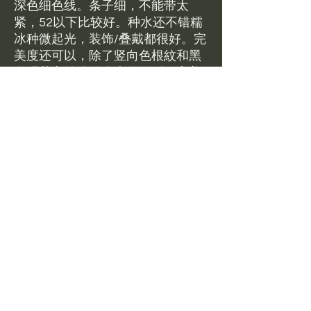
深色细色线。条子细，不能带太
紧，52以下比较好。种水还不错糯
冰种微起光，装饰/叠戴都很好。完
美度还可以，除了竖向色根紋和黑
色飘花之外没什么大的纹裂。完美
度评分95%。全新现货带证书包邮
$580。美国现货可鉴赏，鉴赏比例
5%
Brand new jewelry in stock .
Jadeite Bangle Size 52.8 available
at 580 USD including free
standard shipping in the US.
Return Policy
美国现货可鉴赏，鉴赏比例5%
圈口/dimensions
鉴赏期48小时，以tracking显示delivered为