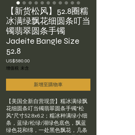
【新货松风】52.8圈糯
冰满绿飘花细圆条叮当
镯翡翠圆条手镯
Jadeite Bangle Size
52.8
US$580.00
價
格
增值税 未含
新增至購物車
【美国全新自营现货】糯冰满绿飘
花细圆条叮当镯翡翠圆条手镯“松
风”尺寸52.8x6.2；糯冰种满绿小细
条，蓝绿/松绿/湖绿色底色，飘蓝
绿色花和绵，一处黑色飘花，几条