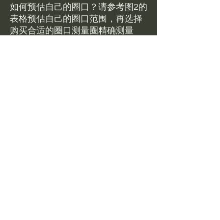
如何预估自己的圈口？请参考图2的
表格预估自己的圈口范围，再选择
购买合适的圈口测量圈精确测量
举例：Mary使用直尺测量自己的手
掌最宽处宽度约为70mm，根据图2
表格对照得知自己的圈口范围大致
在52-54，所以Mary选择Small size
的圈口测量圈，发现最小能够戴进
53.5的圈，所以Mary可以购买圈口
在52.5-55左右的玉镯。
客服微信：dangdangblingbling
RETURN & REFUND POLICY
特殊商品不退不换