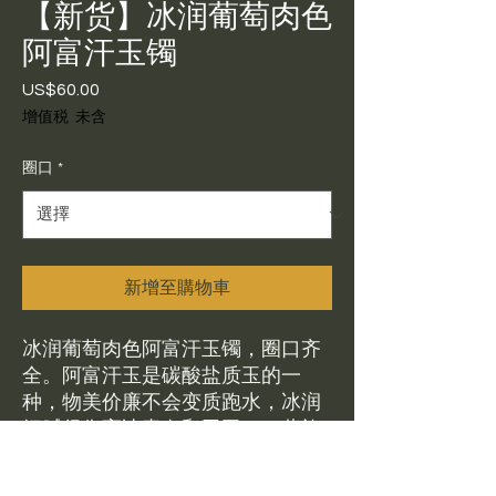
【新货】冰润葡萄肉色
阿富汗玉镯
US$60.00
價
格
增值税 未含
圈口
*
新增至購物車
冰润葡萄肉色阿富汗玉镯，圈口齐
全。阿富汗玉是碳酸盐质玉的一
种，物美价廉不会变质跑水，冰润
细腻很像高冰青白和田玉。一些旅
游区卖假的和田玉就是这个东西。
实际上它虽然不是和田玉但是也是