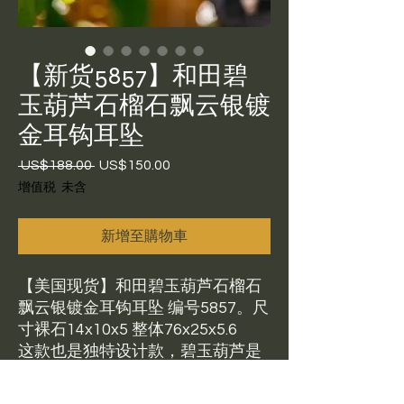
【新货5857】和田碧
玉葫芦石榴石飘云银镀
金耳钩耳坠
 US$188.00 
US$150.00
一
促
般
銷
增值税 未含
價
價
格
格
新增至購物車
【美国现货】和田碧玉葫芦石榴石
飘云银镀金耳钩耳坠 编号5857。尺
寸裸石14x10x5 整体76x25x5.6
这款也是独特设计款，碧玉葫芦是
活动的，让外圈的祥云装饰更灵
动。裸石品质很好，微微有一点光