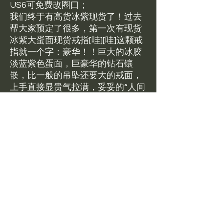
US6可免费改圈口；
我们终于有高货冰紫现货了！过去
帮大家预定了很多，第一次有现货
冰紫大蛋面现货戒指[哇][哇]这颗戒
指就一个字：豪华！！巨大的冰胶
淡蓝紫色蛋面，巨豪华的钻石镶
嵌，比一般的吊坠还要大的戒面，
上手直接显贵气拉满，妥妥的“人间
富贵花”既视感。冰润的蓝紫底色自
带柔光滤镜，胶感满满，像一汪泛
着星光的雾面紫潭，外圈满钻围镶
更是把贵气焊在了手上，抬手就是
自带焦点的存在感，清冷又贵气，
戴上就再也摘不下来！无论是日常
通勤还是重要场合，都能轻松hold
住场面！
蛋面纯净度较高，对光看有少量轻
微棉絮等天然成分，无明显纹裂瑕
疵。钻石是培育钻。全新现货带证