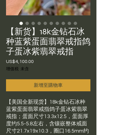
【新货】18k金钻石冰
种蓝紫蛋面翡翠戒指鸽
子蛋冰紫翡翠戒指
US$4,100.00
價
格
增值税 未含
新增至購物車
【美国全新现货】18k金钻石冰种
蓝紫蛋面翡翠戒指鸽子蛋冰紫翡翠
戒指；蛋面尺寸13.3x12.5，蛋面厚
度约5.5-5.8左右，含镶嵌整体戒面
尺寸21.7x19x10.3，圈口16.5mm约