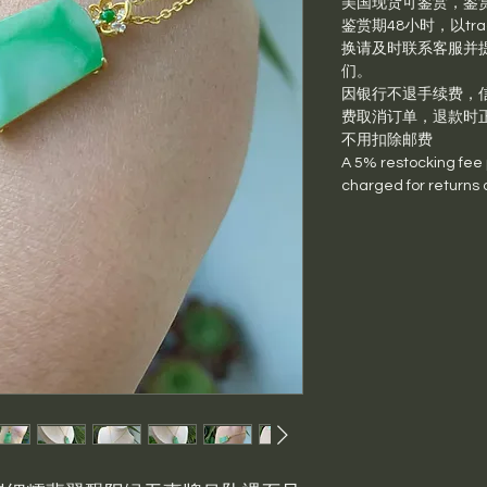
美国现货可鉴赏，鉴
鉴赏期48小时，以trac
换请及时联系客服并提供退
们。
因银行不退手续费，信
费取消订单，退款时
不用扣除邮费
A 5% restocking fee pl
charged for returns 