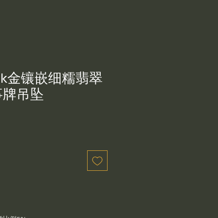
8k金镶嵌细糯翡翠
事牌吊坠