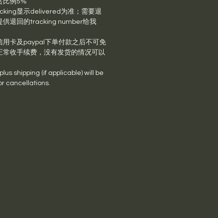
赏比例5%
king显示delivered为准；需要退
回的tracking number给我
用卡及paypal下单付款之后不可免
正常收手续费，没有发货的情况可以
us shipping (if applicable) will be
or cancellations.