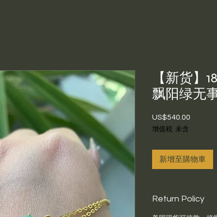
【新货】1
飘阳绿无
US$540.00
價
格
增值税 未含
新增至購物車
Return Policy