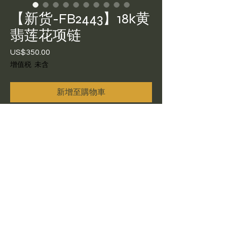
【新货-FB2443】18k黄
翡莲花项链
US$350.00
價
格
增值税 未含
新增至購物車
【全新美国现货】18k黄翡莲花项
链,编号FB-2443,裸石17x11x2.5，
18k链子总长42+3，全新美国现货
包邮带证书$350。美国现货可鉴
赏，鉴赏比例5%
Return Policy
美国现货可鉴赏，鉴赏比例5%