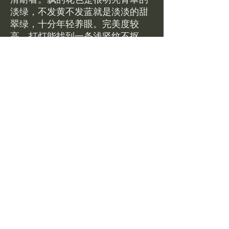
淡绿，不发黄不发蓝就是淡淡的甜
翠绿，十分年轻养眼。完美度较
高，打灯能找到一条浅竖纹不抠，
整体完美度约96%全新现货带证书
包邮$1530。美国现货可鉴赏，鉴
赏比例5%
Brand new jewelry in stock .
Jadeite Bangle Size 54 available
at 1530 USD including free
standard shipping in the US.
Return Policy
美国现货可鉴赏，鉴赏比例5%
圈口/dimensions
鉴赏期48小时，以tracking显示delivered为
准；需要退换请及时联系客服并提供退回的
tracking number给我们。
54x11x8