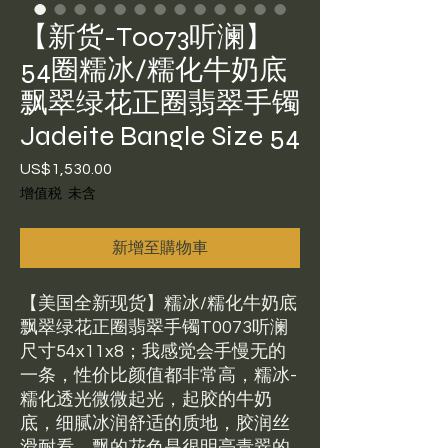
【新货-T0073听澜】
54圈糯冰/糯化牛奶底
飘翠绿花正圈翡翠手镯
Jadeite Bangle Size 54
US$1,530.00
價
格
增值税 未含
新增至購物車
【美国全新现货】糯冰/糯化牛奶底
飘翠绿花正圈翡翠手镯T0073听澜
尺寸54x11x8；我感觉会手慢无的
一条，性价比颜值都非常高，糯冰-
糯化透光微微起光，起胶的牛奶
底，细腻冰润舒适的质地，胶润丝
滑耐看。飘的花色是很明亮青翠的