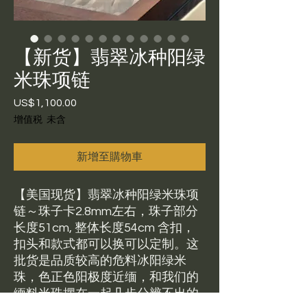
【新货】翡翠冰种阳绿
米珠项链
US$1,100.00
價
格
增值税 未含
新增至購物車
【美国现货】翡翠冰种阳绿米珠项
链～珠子卡2.8mm左右，珠子部分
长度51cm, 整体长度54cm 含扣，
扣头和款式都可以换可以定制。这
批货是品质较高的危料冰阳绿米
珠，色正色阳极度近缅，和我们的
缅料米珠摆在一起几步分辨不出的