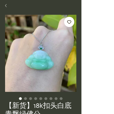
【新货】18k扣头白底