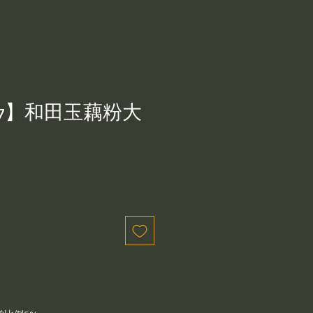
57】和田玉藕粉大