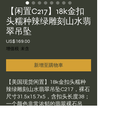
【闲置C217】18k金扣
头糯种辣绿雕刻山水翡
翠吊坠
US$169.00
價
格
增值税 未含
新增至購物車
【美国现货闲置】18k金扣头糯种
辣绿雕刻山水翡翠吊坠C217，裸石
尺寸31.5x15.7x5，含扣头长度38；
一个颜色非常浓郁的翡翠裸石吊
坠，糯种，颜色斑驳交错，淡绿阳
绿辣绿深绿都有，雕刻后整体呈现
立体山水满绿满色的效果，正背面
都有雕刻，非常经典的中国美学题