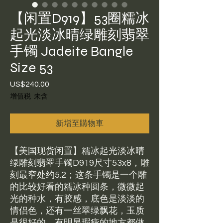
【闲置D919】53圈糯冰
起光淡冰晴绿雕刻翡翠
手镯 Jadeite Bangle
Size 53
US$240.00
價
格
增值税 未含
新增至購物車
【美国现货闲置】糯冰起光淡冰晴
绿雕刻翡翠手镯D919尺寸53x8，雕
刻最窄处约5.2；这条手镯是一个雕
的比较好看的糯冰种圆条，微微起
光的种水，有胶感，底色是淡淡的
情侣色，还有一丝翠绿飘花，玉质
是很好的。有明显瑕疵的地方都做