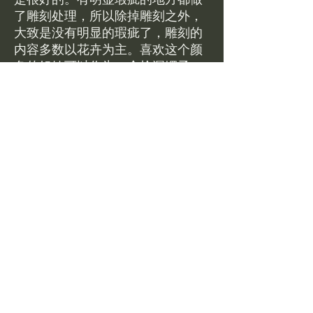
了雕刻处理，所以除掉雕刻之外，
大致是没有明显的瑕疵了，雕刻的
内容多数以花卉为主。喜欢这个颜
色的姐妹可以作为一个捡漏镯子，
有种水有颜色性价比高！闲置有证
书，包邮$240。美国现货可鉴赏，
鉴赏比例5%
Pre-owned jewelry in
stock.
Jadeite Bangle Size 53
available at 240 USD including
free standard shipping in the US.
Return Policy
美国现货可鉴赏，鉴赏比例5%
圈口/dimensions
鉴赏期48小时，以tracking显示delivered为
准；需要退换请及时联系客服并提供退回的