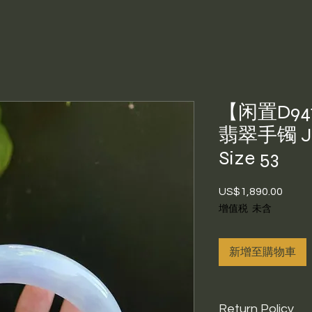
【闲置D9
翡翠手镯 Jad
Size 53
US$1,890.00
價
格
增值税 未含
新增至購物車
Return Policy