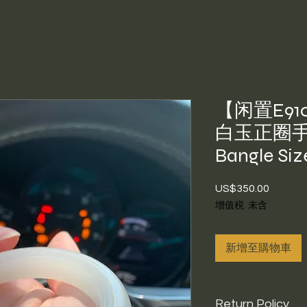
【闲置E91
白玉正圈手镯 
Bangle Siz
US$350.00
價
格
增值税 未含
新增至購物車
Return Policy