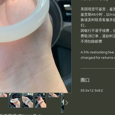
美国现货可鉴赏，鉴
鉴赏期48小时，以trac
换请及时联系客服并提供退
们。
因银行不退手续费，信
费取消订单，退款时
不用扣除邮费
A 5% restocking fee pl
charged for returns 
圈口
55.5x12.3x9.2