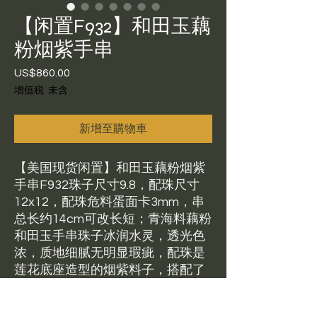
【闲置F932】和田玉藕
粉烟紫手串
US$860.00
價
格
增值税 未含
新增至購物車
【美国现货闲置】和田玉藕粉烟紫
手串F932珠子尺寸9.8，配珠尺寸
12x12，配珠危料蛋面卡3mm，串
总长约14cm可改长短；青海料藕粉
和田玉手串珠子冰润水灵，透光色
浓，质地细腻无明显瑕疵，配珠是
莲花底座造型的烟紫料子，搭配了
18k金镶嵌的危料翡翠绿珠小提
溜，设计独特。卖家额外搭配了3颗