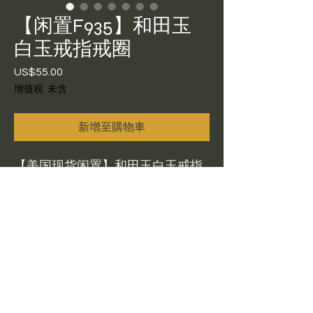
【闲置F935】和田玉
白玉戒指戒圈
US$55.00
價
格
增值税 未含
新增至購物車
【美国现货闲置】和田玉白玉戒指
戒圈F935尺寸17.6x5.8x3.6，约等
于US7.5；和田玉青海料白玉戒
圈，玉质细腻纯白透亮，微微起
光，干净清爽日常百搭款。无明显
纹裂瑕疵。闲置有证书包邮不鉴赏
$55
Return Policy