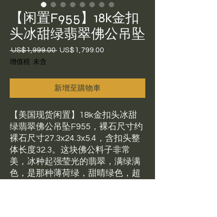
【闲置F955】18k金扣
头冰甜绿翡翠佛公吊坠
 US$1,999.00 
US$1,799.00
一
促
般
銷
增值税 未含
價
價
格
格
新增至購物車
【美国现货闲置】18k金扣头冰甜
绿翡翠佛公吊坠F955，裸石尺寸约
裸石尺寸27.3x24.3x5.4，含扣头整
体长度32.3。这块佛公料子非常
美，冰种起强莹光的翡翠，满绿满
色，是那种薄荷绿，甜晴绿色，超
美超美超美，尺寸大，背后有调水
雕刻，脏杂棉纹很少，轻微带点雪
花棉的感觉。种比较老，镶嵌款式