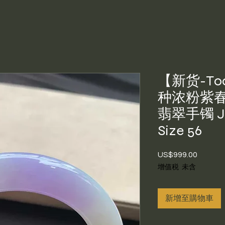
【新货-T0
种浓粉紫
翡翠手镯 Jad
Size 56
US$999.00
價
格
增值税 未含
新增至購物車