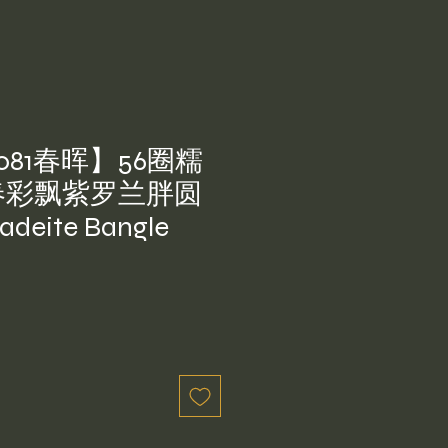
081春晖】56圈糯
春彩飘紫罗兰胖圆
eite Bangle