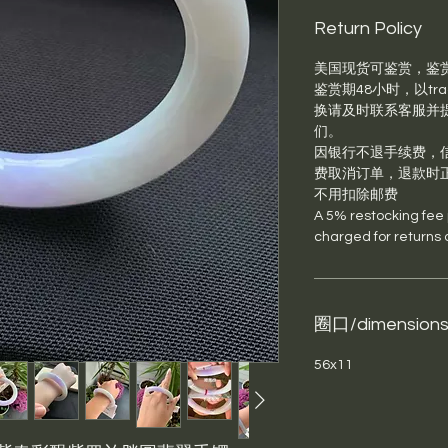
Return Policy
美国现货可鉴赏，鉴
鉴赏期48小时，以trac
换请及时联系客服并提供退
们。
因银行不退手续费，信
费取消订单，退款时
不用扣除邮费
A 5% restocking fee pl
charged for returns 
圈口/dimension
56x11