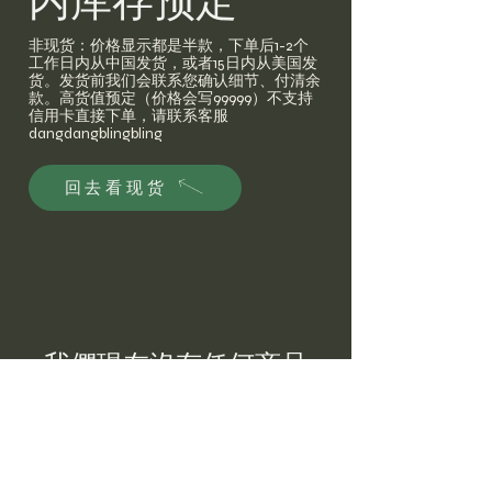
内库存预定
非现货：价格显示都是半款，下单后1-2个
工作日内从中国发货，或者15日内从美国发
货。发货前我们会联系您确认细节、付清余
款。高货值预定（价格会写99999）不支持
信用卡直接下单，请联系客服
dangdangblingbling
回去看现货
我們現在沒有任何商品
可以展示。
回去看现货