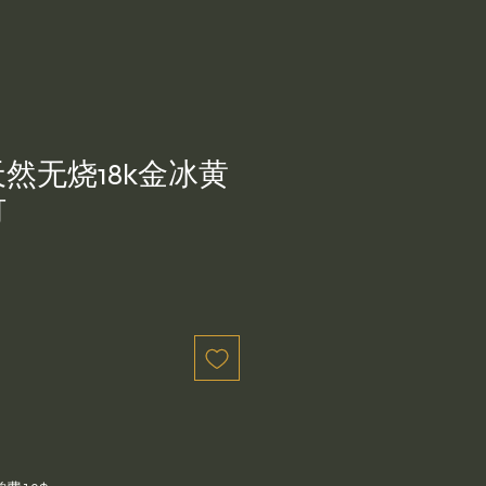
然无烧18k金冰黄
钉