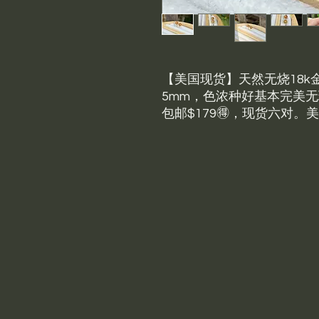
【美国现货】天然无烧18
5mm，色浓种好基本完美
包邮$179🉐，现货六对。