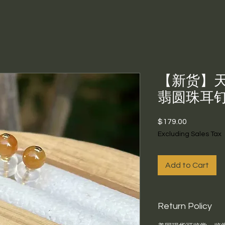
【新货】天
翡圆珠耳
Price
$179.00
Excluding Sales Tax
Add to Cart
Return Policy