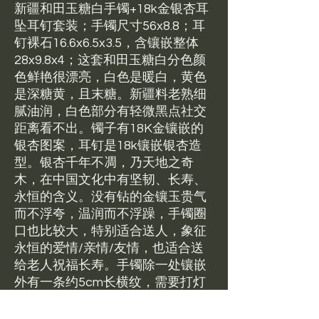
新疆和田玉糖白手镯+18k金银杏耳
坠耳钉套装；手镯尺寸56x8.8；耳
钉裸石16.6x6.5x3.5，含镶嵌整体
28x9.8x4；这套和田玉糖白分色颜
色鲜艳很漂亮，白色是暖白，黄色
是深糖黄，且末糖。新疆料老熟细
腻油润，白色部分有轻微黑点社交
距离看不出。镯子有18K金镶嵌的
银杏图案，耳钉是18k镶嵌银杏造
型。银杏千年不凋，乃天地之奇
木，在中国文化中有坚韧、长寿、
永恒的含义。没有钻的金镶玉贵气
而不浮夸，温润而不浮躁，手镯圈
口也比较大，特别适合送人，象征
永恒的爱情/亲情/友情，也适合送
给老人祝福长寿。手镯除一处镶嵌
外有一条约5cm长横纹，需要打灯
来找，内外贯穿，不抠手，肉眼看
很不明显，另有些杂点、碎纹等小