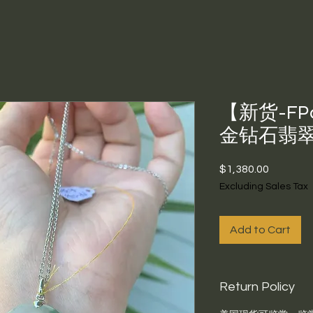
【新货-FP
金钻石翡
Price
$1,380.00
Excluding Sales Tax
Add to Cart
Return Policy