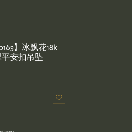
0163】冰飘花18k
翠平安扣吊坠