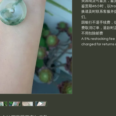
美国现货可鉴赏，鉴
鉴赏期48小时，以trac
换请及时联系客服并提供退
们。
因银行不退手续费，信
费取消订单，退款时
不用扣除邮费
A 5% restocking fee pl
charged for returns 