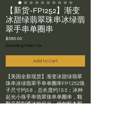
【新货-FP1252】渐变
冰甜绿翡翠珠串冰绿翡
翠手串单圈串
Price
$580.00
Excluding Sales Tax
Add to Cart
【美国全新现货】渐变冰甜绿翡翠
珠串冰绿翡翠手串单圈串FP1252珠
子尺寸约5.8，总长度约15.5；冰种
起光小珠手串翡翠珠串单圈串，颗
颗晶莹剔透冰种起光，缅甸料木那
绿，飘一点阳绿色甜美有种有色，
渐变款设计，品质颜值性价比较平
衡的日常百搭轻奢好单品！肉眼无