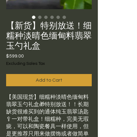
【新货】特别放送！细
糯种淡晴色缅甸料翡翠
玉勺礼盒
Price
$599.00
Excluding Sales Tax
Add to Cart
【美国现货】细糯种淡晴色缅甸料
翡翠玉勺礼盒🎁特别放送！！长期
缺货很难买到的通体纯玉翡翠汤匙
🥄一对带礼盒！细糯种，完美无瑕
疵，可以和陶瓷餐具一样使用，但
是更推荐只用来做摆饰或者做简单