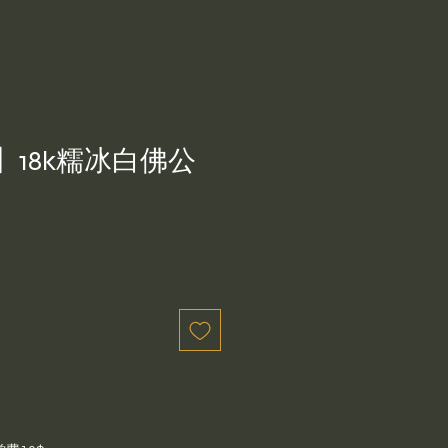
】18k糯冰白佛公