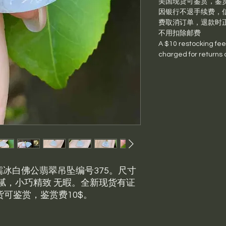
美国现货可鉴赏，鉴赏
因银行不退手续费，信
费取消订单，退款时
不用扣除邮费
A $10 restocking fee p
charged for returns 
糯冰白佛公翡翠吊坠编号375。尺寸
胶，很细腻，小巧精致 无暇。全新现货有证
现货可鉴赏，鉴赏费10$。