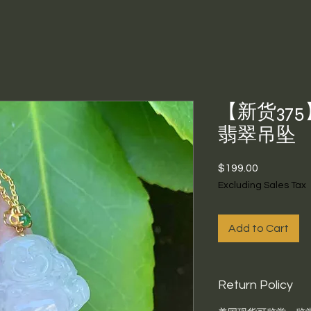
【新货375
翡翠吊坠
Price
$199.00
Excluding Sales Tax
Add to Cart
Return Policy