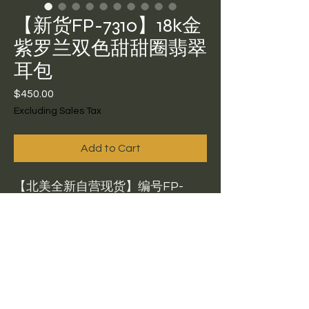
【新货FP-7310】18k金
紫罗兰双色甜甜圈翡翠
耳包
Price
$450.00
Excluding Sales Tax
Add to Cart
【北美全新自营现货】编号FP-
7310 18k金紫罗兰双色甜甜圈翡翠
耳包。长度：32.7，甜甜圈：
15.6x4.2。胶底糯冰，玉化完善，
肉眼看是蓝+紫色，像紫阳花一样梦
幻。没有什么瑕疵，白点也不明
显。$450美国现货有证书可鉴赏，
鉴赏比例5%