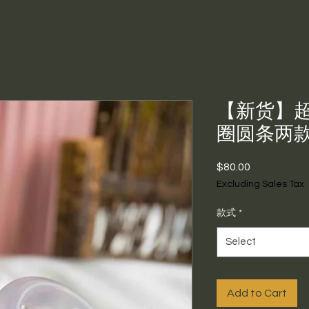
【新货】
圈圆条两
Price
$80.00
Excluding Sales Tax
款式
*
Select
Add to Cart