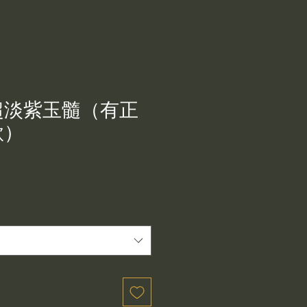
超淡紫玉髓（有正
款）