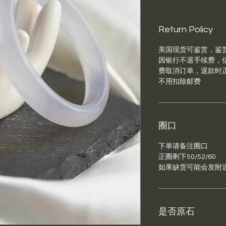
Return Policy
美国现货可鉴赏，鉴赏
因银行不退手续费，信
费取消订单，退款时
不用扣除邮费
圈口
下单请备注圈口
正圈剩下50/52/60
如果缺货可能会发附
是否原石