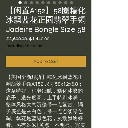
【闲置A152】58圈糯化
冰飘蓝花正圈翡翠手镯
Jadeite Bangle Size 58
Regular
Sale
 $1,600.00 
$1,440.00
Price
Price
Excluding Sales Tax
Add to Cart
【美国全新现货】糯化冰飘蓝花正
圈翡翠手镯A152 尺寸58x12x6.8；
这条特好，种老细腻，糯化冰胶的
底子，透光度高，上手特别冰润，
整体风格大气沉稳带一点复古。镯
子底色是灰白色，带一点点淡绿色
调。飘花是蓝绿色花，灵动飘逸好
看。另有2-3处黄点，不明显。完美