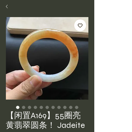
【闲置A169】55圈亮
黄翡翠圆条！ Jadeite