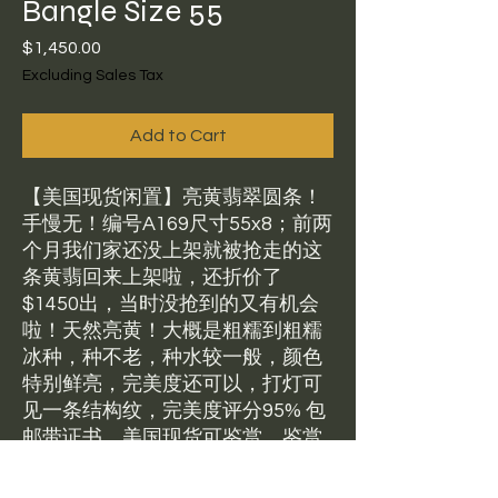
Bangle Size 55
Price
$1,450.00
Excluding Sales Tax
Add to Cart
【美国现货闲置】亮黄翡翠圆条！
手慢无！编号A169尺寸55x8；前两
个月我们家还没上架就被抢走的这
条黄翡回来上架啦，还折价了
$1450出，当时没抢到的又有机会
啦！天然亮黄！大概是粗糯到粗糯
冰种，种不老，种水较一般，颜色
特别鲜亮，完美度还可以，打灯可
见一条结构纹，完美度评分95% 包
邮带证书。美国现货可鉴赏，鉴赏
比例5%