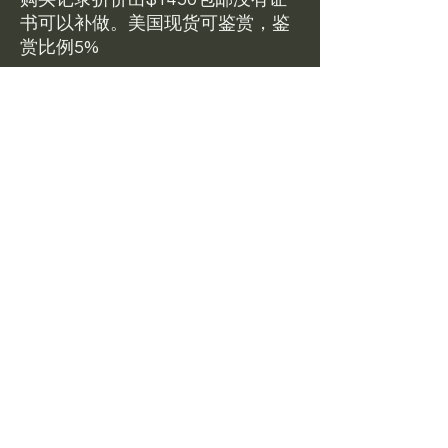
书可以补做。美国现货可鉴赏，鉴
赏比例5%
Pre-owned jewelry in
stock.
Hetian Jade Bangle Size
53.6 available at 1450 USD
including free standard shipping in
the US.
Return Policy
美国现货可鉴赏，鉴赏比例5%
圈口/dimensions
鉴赏期48小时，以tracking显示delivered为
准；需要退换请及时联系客服并提供退回的
tracking number给我们。因银行不退手续
53.6x9.8
Certificate Info
费，信用卡及paypal下单付款之后不可免费
取消订单，退款时正常收手续费，没有发货的
情况可以不用扣除邮费
本产品保真保A，但是不包含纸质证书，需要