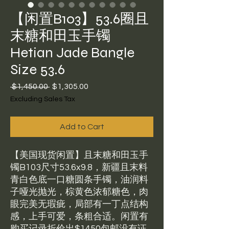
【闲置B103】53.6圈且
末糖和田玉手镯
Hetian Jade Bangle
Size 53.6
Regular
Sale
 $1,450.00 
$1,305.00
Price
Price
Excluding Sales Tax
Add to Cart
【美国现货闲置】且末糖和田玉手
镯B103尺寸53.6x9.8，新疆且末料
青白色底一口糖圆条手镯，油润料
子哑光抛光，棕黄色浓郁糖色，肉
眼完美无瑕疵，局部有一丁点结构
感，上手可爱，条粗合适。闲置有
购买记录折价出$1450包邮没有证