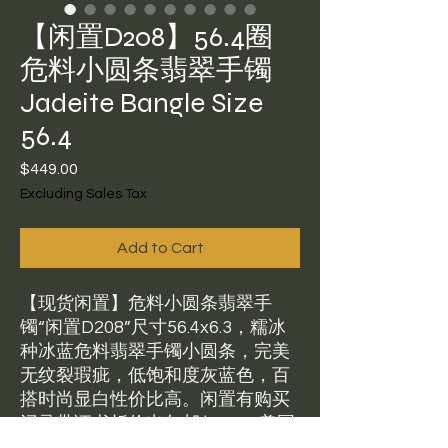
【闲置D208】56.4圈
危料小圆条翡翠手镯
Jadeite Bangle Size
56.4
Price
$449.00
Excluding Sales Tax
Add to Cart
【现货闲置】危料小圆条翡翠手
镯“闲置D208”尺寸56.4x6.3，糯冰
种冰蓝危料翡翠手镯小圆条，完美
无纹裂瑕疵，低饱和度灰蓝色，百
搭时尚显白性价比高。闲置有购买
记录带证书折价出包邮$449。美国
现货可鉴赏，鉴赏比例5%。