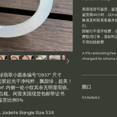
美国现货可鉴赏，鉴
鉴赏期48小时，以trac
换请及时联系客服并提供退
们。
因银行不退手续费，信
费取消订单，退款时
不用扣除邮费
A 5% restocking fee pl
charged for returns 
翠小圆条编号“D937” 尺寸
腻整圈起胶起光干净纯粹，飘甜绿，超美！
圈口
 itself. 内侧一处小纹其余无明显瑕疵。
点糯。闲置美国现货包邮带证书
53.6x9x9.2
鉴赏比例5%
.
Jadeite Bangle Size 53.6