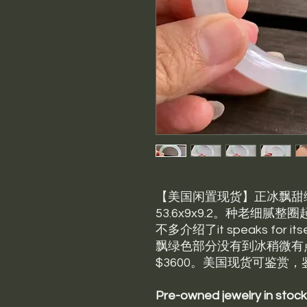
【美国闲置现货】正冰飘甜绿翡
53.6x9x9.2。种老细
不多介绍了it speaks for
飘绿色部分没有到冰稍微有
$3600。美国现货可鉴赏，
Pre-owned jewelry in stock