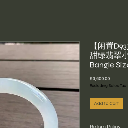
【闲置D93
甜绿翡翠小圆
Bangle Siz
Price
$3,600.00
Excluding Sales Tax
Add to Cart
Return Policy