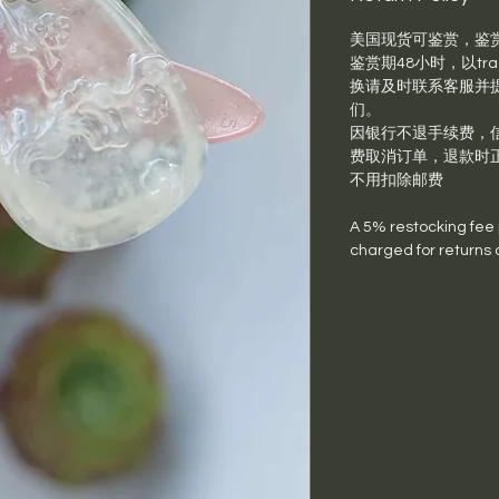
美国现货可鉴赏，鉴
鉴赏期48小时，以trac
换请及时联系客服并提供退
们。
因银行不退手续费，信
费取消订单，退款时
不用扣除邮费
A 5% restocking fee pl
charged for returns 