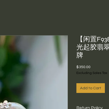
【闲置F93
光起胶翡
牌
Price
$350.00
Excluding Sales Tax
Add to Cart
Return Policy