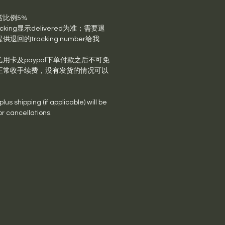
赏比例5%
king显示delivered为准；需要退
回的tracking number给我
用卡及paypal下单付款之后不可免
正常收手续费，没有发货的情况可以
us shipping (if applicable) will be
or cancellations.