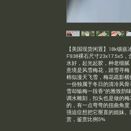
【美国现货闲置】18k镶
F938裸石尺寸23x17.5
水好，起光起胶，种老细腻
意境是风雪梅花，踏雪寻梅
棉似漫天飞雪，梅花疏影横
一份独属于冬日的清冷风骨
雪却输梅一段香”的雅致韵
调水雕刻，扣头也是做的梅
的，有一点弯弯的扭曲角度
强迫症想把它掰直的姐妹。闲
赏，鉴赏比例5%