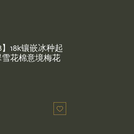
8】18k镶嵌冰种起
翠雪花棉意境梅花