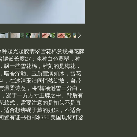
嵌冰种起光起胶翡翠雪花棉意境梅花牌
x5，含镶嵌长度27；冰种白色翡翠，种
，飘一些雪花棉，雕刻的是梅花，
，暗香浮动。玉质莹润如冰，雪花
斜，在冰清玉洁间悄然绽放，自带
与温柔诗意，将“梅须逊雪三分白，
味，凝于一方方寸玉牌之中。背后有
花款式，需要注意的是扣头不是直
，适合想绑绳子戴的姐妹，不适合
置有证书包邮$350.美国现货可鉴